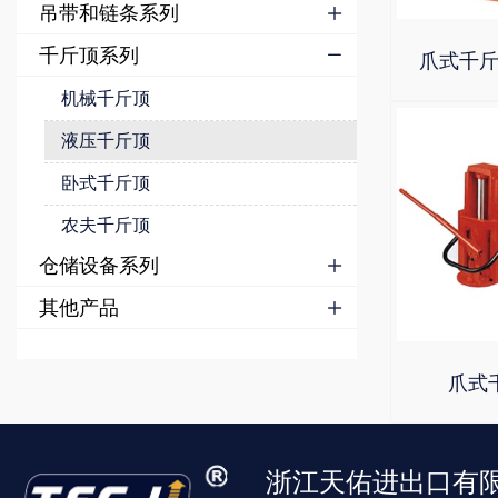
吊带和链条系列

千斤顶系列

爪式千斤顶
机械千斤顶
液压千斤顶
卧式千斤顶
农夫千斤顶
仓储设备系列

其他产品

爪式千
浙江天佑进出口有