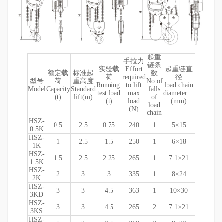
起重
手拉力
链条
主要
实验载
Effort
起重链直
额定载
标准起
数
Dimensi
荷
required
径
型号
荷
重高度
No.of
Running
to lift
load chain
Model
Capacity
Standard
falls
test load
max
diameter
(t)
lift(m)
of
(t)
load
(mm)
A
B
load
(N)
chain
HSZ-
0.5
2.5
0.75
240
1
5×15
132
148
0.5K
HSZ-
1
2.5
1.5
250
1
6×18
151
172
1K
HSZ-
1.5
2.5
2.25
265
1
7.1×21
173
196
1.5K
HSZ-
2
3
3
335
1
8×24
175
210
2K
HSZ-
3
3
4.5
363
1
10×30
176
230
3KD
HSZ-
3
3
4.5
265
2
7.1×21
173
226
3KS
HSZ-