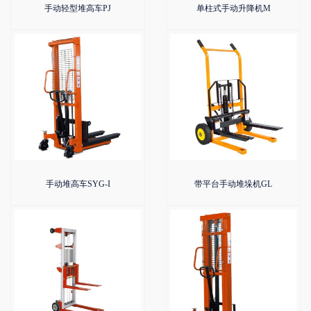
手动轻型堆高车PJ
单柱式手动升降机M
手动堆高车SYG-I
带平台手动堆垛机GL