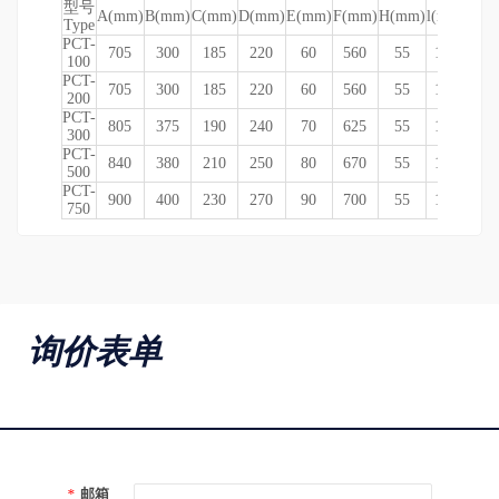
型号
A(mm)
B(mm)
C(mm)
D(mm)
E(mm)
F(mm)
H(mm)
l(mm)
G(m
Type
PCT-
705
300
185
220
60
560
55
130
85
100
PCT-
705
300
185
220
60
560
55
130
85
200
PCT-
805
375
190
240
70
625
55
150
91
300
PCT-
840
380
210
250
80
670
55
170
96
500
PCT-
900
400
230
270
90
700
55
170
98
750
询价表单
*
邮箱