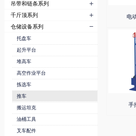
吊带和链条系列

千斤顶系列

电
仓储设备系列

托盘车
起升平台
堆高车
高空作业平台
拣选车
推车
手
搬运坦克
油桶工具
叉车配件